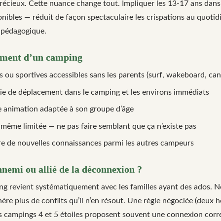
précieux. Cette nuance change tout. Impliquer les 13-17 ans dans
onibles — réduit de façon spectaculaire les crispations au quotidi
s pédagogique.
iment d’un camping
s ou sportives accessibles sans les parents (surf, wakeboard, ca
e de déplacement dans le camping et les environs immédiats
 animation adaptée à son groupe d’âge
même limitée — ne pas faire semblant que ça n’existe pas
aire de nouvelles connaissances parmi les autres campeurs
nemi ou allié de la déconnexion ?
g revient systématiquement avec les familles ayant des ados. Not
e plus de conflits qu’il n’en résout. Une règle négociée (deux heu
es campings 4 et 5 étoiles proposent souvent une connexion corr