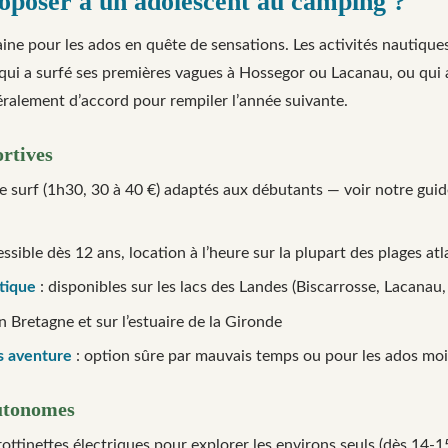
roposer à un adolescent au camping ?
aine pour les ados en quête de sensations. Les activités nautiqu
ui a surfé ses premières vagues à Hossegor ou Lacanau, ou qui a f
éralement d’accord pour rempiler l’année suivante.
ortives
e surf (1h30, 30 à 40 €) adaptés aux débutants — voir notre guid
essible dès 12 ans, location à l’heure sur la plupart des plages at
tique
: disponibles sur les lacs des Landes (Biscarrosse, Lacanau
en Bretagne et sur l’estuaire de la Gironde
s aventure
: option sûre par mauvais temps ou pour les ados moi
autonomes
rottinettes électriques pour explorer les environs seuls (dès 14-1