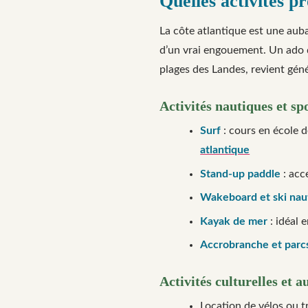
Quelles activités p
La côte atlantique est une aub
d’un vrai engouement. Un ado q
plages des Landes, revient gén
Activités nautiques et sp
Surf
: cours en école d
atlantique
Stand-up paddle
: acc
Wakeboard et ski nau
Kayak de mer
: idéal 
Accrobranche et parc
Activités culturelles et 
Location de vélos ou t